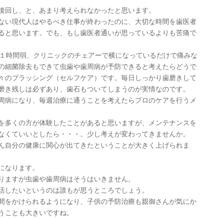
後回し、と、あまり考えられなかったと思います。
ない現代人はやるべき仕事が終わったのに、大切な時間を歯医者
ると思います。でも、もし歯医者通いが思っているよりも苦痛で
も１時間弱、クリニックのチェアーで横になっているだけで痛みな
の細菌除去もできて虫歯や歯周病が予防できると考えたらどうで
々のブラッシング（セルフケア）です。毎日しっかり歯磨きして
磨き残しは必ずあり、歯石もついてしまうのが実情なのです。
周病になり、毎週治療に通うことを考えたらプロのケアを行うメ
を多くの方が体験したことがあると思いますが、メンテナンスを
なくていいとしたら・・・。少し考えが変わってきませんか。
ん自分の健康に関心が出てきたということが大きく上げられま
になります。
りますが虫歯や歯周病はそうはいきません。
活したいというのは誰もが思うところでしょう。
間をかけられるようになり、子供の予防治療も親御さんが気にか
うことも大きいですね。