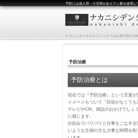
予防には成人用・小児用がありフッ素を使用し
ナカニシデンタルクリニックでは口臭予防の治
予防治療
予防治療とは
現在では『予防治療』という言葉が
イメージもついて『症状がなくても
テレビやCM、雑誌のおかげでしょ
に感じます。
分刻みでバリバリと仕事をこなす企
いような主婦の方も大事な時間を削
います。