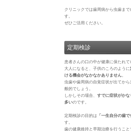
クリニックでは歯周病から虫歯まで
す。
ぜひご活用ください。
定期検診
患者さんの口の中が健康に保たれて
大人になると、子供のころのように
ける機会がなかなかありません
。
虫歯や歯周病の自覚症状が出てから
般的でしょう。
しかしその場合、
すでに症状がかな
多い
のです。
定期検診の目的は
「一生自分の歯で
す。
歯の健康維持と早期治療を行うこと