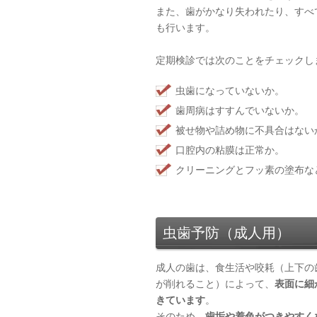
また、歯がかなり失われたり、すべ
も行います。
定期検診では次のことをチェックし
虫歯になっていないか。
歯周病はすすんでいないか。
被せ物や詰め物に不具合はない
口腔内の粘膜は正常か。
クリーニングとフッ素の塗布な
虫歯予防（成人用）
成人の歯は、食生活や咬耗（上下の
が削れること）によって、
表面に細
きています
。
そのため、
歯垢や着色がつきやすく