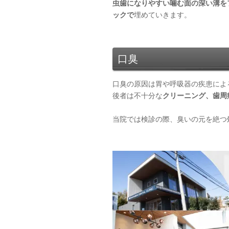
虫歯になりやすい噛む面の深い溝を
ックで
埋めていきます。
口臭
口臭の原因は胃や呼吸器の疾患によ
後者は不十分な
クリーニング、歯周
当院では検診の際、臭いの元を絶つ