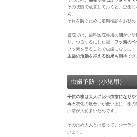
その状態で放置しておくと、虫歯に
ん。
それを防ぐために定期検診をお勧め
当院では、歯科医院専用の細かい研
り、つるつるにした後、
フッ素のペ
フッ素を塗ることで虫歯になりにく
虫歯の活動を抑える効果
も期待でき
虫歯予防（小児用）
子供の歯は大人に比べ虫歯になりや
再石灰化の度合いが低い上に、歯の
い溝が大変多いためです。
そのため大人とは違って、シーラン
います。