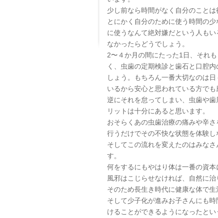
少し前なら時間がなく自分のことは
とにかく自分のために使う時間の少
に使うなんて絶対嫌だという人もい
なかったらどうでしょう。
2〜４か月の間にたった1日、それ
く、虫歯の定期検診と歯石と口腔内
しょう。もちろん一番大切なのは日
いるから安心と思われている方でも
逆にそれを怠ってしまい、虫歯や歯
リットは十分にあると思います。
おそらくあの虫歯治療の痛みや辛さ
行うだけでその不快な状態を体験し
そしてこの流れを変えたのはみなさ
す。
何をするにもやはり体は一番の資本
風邪はこじらせなければ、自然に治
そのため長生き時代に健康な体で生
そして少子化が進みお子さんにも時
けることができるようになったとい