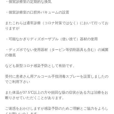
・個室診療室の定期的な換気
・個室診療室の口腔外バキュームの設置
またこれらは通常診療（コロナ対策ではなく）において行ってお
りますが
・可能なかぎりディズポーザブル（使い捨て）器材の使用
・ディズポでない使用器材（タービン等切削器具も含む）の滅菌
の徹底
なども新型コロナ感染予防として有効です。
受付に患者さん用アルコール手指消毒スプレーを設置しましたの
でご利用下さい
また体温が37.5℃以上の方や頻回な咳の症状がある方は治療をお
断りさせていただくことがあります。
ご迷惑をおかけしますが感染予防のためご理解とご協力をよろし
くお願いいたします。