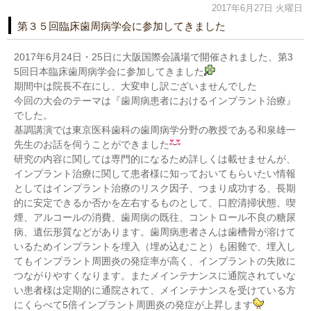
2017年6月27日 火曜日
第３５回臨床歯周病学会に参加してきました
2017年6月24日・25日に大阪国際会議場で開催されました、第3
5回日本臨床歯周病学会に参加してきました
期間中は院長不在にし、大変申し訳ございませんでした
今回の大会のテーマは『歯周病患者におけるインプラント治療』
でした。
基調講演では東京医科歯科の歯周病学分野の教授である和泉雄一
先生のお話を伺うことができました
研究の内容に関しては専門的になるため詳しくは載せませんが、
インプラント治療に関して患者様に知っておいてもらいたい情報
としてはインプラント治療のリスク因子、つまり成功する、長期
的に安定できるか否かを左右するものとして、口腔清掃状態、喫
煙、アルコールの消費、歯周病の既往、コントロール不良の糖尿
病、遺伝形質などがあります。歯周病患者さんは歯槽骨が溶けて
いるためインプラントを埋入（埋め込むこと）も困難で、埋入し
てもインプラント周囲炎の発症率が高く、インプラントの失敗に
つながりやすくなります。またメインテナンスに通院されていな
い患者様は定期的に通院されて、メインテナンスを受けている方
にくらべて5倍インプラント周囲炎の発症が上昇します