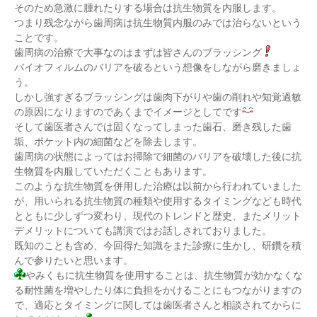
そのため急激に腫れたりする場合は抗生物質を内服します。
つまり残念ながら歯周病は抗生物質内服のみでは治らないという
ことです。
歯周病の治療で大事なのはまずは皆さんのブラッシング
バイオフィルムのバリアを破るという想像をしながら磨きましょ
う。
しかし強すぎるブラッシングは歯肉下がりや歯の削れや知覚過敏
の原因になりますのであくまでイメージとしてです
そして歯医者さんでは固くなってしまった歯石、磨き残した歯
垢、ポケット内の細菌などを除去します。
歯周病の状態によってはお掃除で細菌のバリアを破壊した後に抗
生物質を内服していただくこともあります。
このような抗生物質を併用した治療は以前から行われていました
が、用いられる抗生物質の種類や使用するタイミングなども時代
とともに少しずつ変わり、現代のトレンドと歴史、またメリット
デメリットについても講演ではお話しされておりました。
既知のことも含め、今回得た知識をまた診療に生かし、研鑽を積
んで参りたいと思います。
やみくもに抗生物質を使用することは、抗生物質が効かなくな
る耐性菌を増やしたり体に負担をかけることにもつながりますの
で、適応とタイミングに関しては歯医者さんと相談されてからに