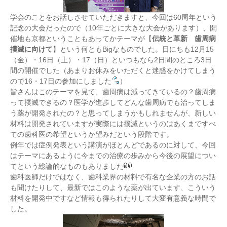
学会のことをお話しさせていただきますと、今回は60周年という
記念の大会だったので（10年ごとに大きな大会があります）、開
催地も京都ということもあってかテーマが【
伝統と革新 歯周病
撲滅に向けて
】という何ともBigなものでした。日にちも12月15
（金）・16日（土）・17（日）といつもなら2日間のところ3日
間の開催でした（あまりお休みをいただくと迷惑をかけてしまう
ので16・17日の参加にしました
）
皆さんはこのテーマを見て、歯周病は減ってきているの？歯周病
って撲滅できるの？医学が進歩してどんな歯周病でも治ってしま
う薬が開発されたの？と思ってしまうかもしれませんが、新しい
材料は開発されていますが実際には撲滅というのはあくまですべ
ての歯科医の希望というか望みだという段階です。
例年では症例発表という講演がほとんどであるのに対して、今回
はテーマにあるように今までの治療の歩みから今後の展望につい
てという総論的なものもありました
歯科医師だけではなく、歯科業界の材料で有名な企業の方のお話
も聞けたりして、最新ではこのような薬が出ています、こういう
材料を開発中ですなど情報も得られたりして大変有意義な時間で
した。