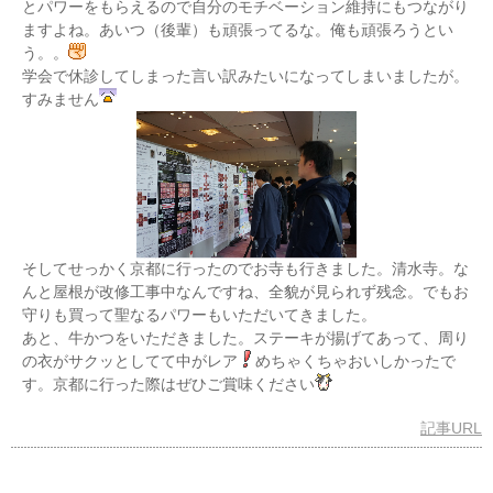
とパワーをもらえるので自分のモチベーション維持にもつながり
ますよね。あいつ（後輩）も頑張ってるな。俺も頑張ろうとい
う。。
学会で休診してしまった言い訳みたいになってしまいましたが。
すみません
そしてせっかく京都に行ったのでお寺も行きました。清水寺。な
んと屋根が改修工事中なんですね、全貌が見られず残念。でもお
守りも買って聖なるパワーもいただいてきました。
あと、牛かつをいただきました。ステーキが揚げてあって、周り
の衣がサクッとしてて中がレア
めちゃくちゃおいしかったで
す。京都に行った際はぜひご賞味ください
記事URL