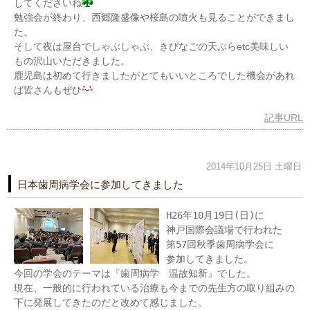
してくださいね
勉強会が終わり、西郷隆盛像や桜島の噴火も見ることができまし
た。
そして夜は屋台でしゃぶしゃぶ、きびなごの天ぷらetc美味しい
もの沢山いただきました。
鹿児島は初めて行きましたがとてもいいところでした機会があれ
ば皆さんもぜひ
記事URL
2014年10月25日 土曜日
日本歯周病学会に参加してきました
H26年10月19日(日)に
神戸国際会議場で行われた
第57回秋季歯周病学会に
参加してきました。
今回の学会のテーマは『歯周病学 温故知新』でした。
現在、一般的に行われている治療も今までの先生方の取り組みの
下に発展してきたのだと改めて感じました。