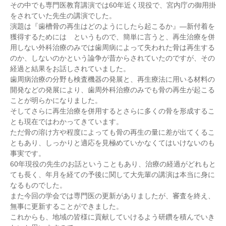
その中でも専門医教育講演では60年近く現役で、宮内庁の御用掛
をされていた先生の講演でした。
演題は『歯槽骨の再生はどのようにしたら起こるか』―新付着を
獲得するためには というもので、簡単に言うと、再生治療を併
用しない外科治療のみでは歯周病によって失われた骨は再生する
のか、しないのかという論争が昔からされていたのですが、その
経過と結果をお話しされていました。
歯周病治療の分野も検査機器の発展と、再生療法に用いる材料の
開発などの発展により、歯周外科治療のみでも骨の再生が起こる
ことが明らかになりました。
そしてさらに再生治療を併用するとさらに多くの骨を形成するこ
とも現在ではわかってきています。
ただ骨の溶け方や程度によっても骨の再生の量に差が出てくるこ
ともあり、しっかりと適応を見極めていかなくてはいけないのも
事実です。
60年現役の先生のお話ということもあり、治療の経過がどれもと
ても長く、年月を経ての予後に関して大先輩の講演は本当に身に
なるものでした。
また今回の学会では専門医の更新がありましたが、審査を終え、
無事に更新することができました。
これからも、地域の皆様に貢献していけるよう研鑽を積んでいき