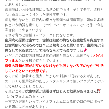
がありました。
歯周病はいわゆる細菌による感染症であり、そして発症、進行と
もに非常にゆっくりとした慢性疾患です。
歯を磨かないと、口腔内の様々な種類の歯周病菌は、菌体外多糖
体という物質を産生し、その中でバイオフィルムという形で身を
寄せ合って生きています。
それが育つと歯垢（＝プラーク）になります。
歯周病の原因は歯垢で、歯垢は細菌の塊なら抗生物質を内服すれ
ば歯周病って治るのでは？と当然考えると思います。歯周病が治
療なしでお薬飲むだけで治るならとても楽ですよね
ただ、この口腔内細菌は通常の細菌と異なり、単体でなく
バイオ
フィルム
という形で存在しています。
複数の種類の菌がお互いを助けながら強力なバリアのなかで生活
しているといった状態です。
さらに歯に接着する能力、外からの刺激に抵抗する力があるた
め、いくら薬用効果のあるデンタルリンスで強いブクブクうがい
してもびくともしません。
それどころか
抗生物質が浸透せずほとんど効果がありません
（バイフォルム恐るべし）
一方で浮遊菌といってバイオフィルムになる前の口の中に漂って
いる菌には効果があります。