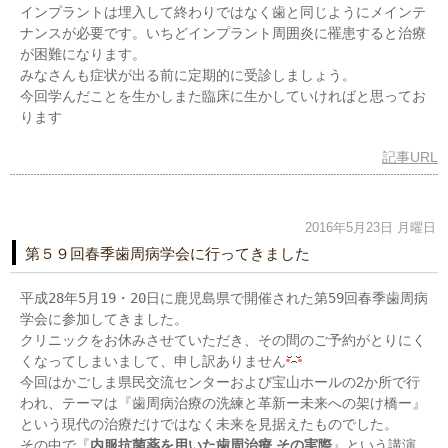
インプラントは埋入して終わりではなく歯と同じようにメインテ
ナンスが必要です。いちどインプラント周囲炎に罹患すると治療
が困難になります。
みなさんも症状が出る前に定期的に受診しましょう。
今回学んだことを生かしまた臨床に生かしていければと思ってお
ります
記事URL
2016年5月23日 月曜日
第５９回春季歯周病学会に行ってきました
平成28年5月19・20日に鹿児島県で開催された第59回春季歯周病
学会に参加してきました。
クリニックをお休みさせていただき、その間のご予約がとりにく
くなってしまいまして、申し訳ありません
今回はかごしま県民交流センターおよび宝山ホールの2か所で行
われ、テーマは『歯周病治療の洗練と革新ー未来への架け橋ー』
という現代の治療だけではなく未来を見据えたものでした。
その中で『
内服抗菌薬を用いた歯周治療 その実際
』という講演