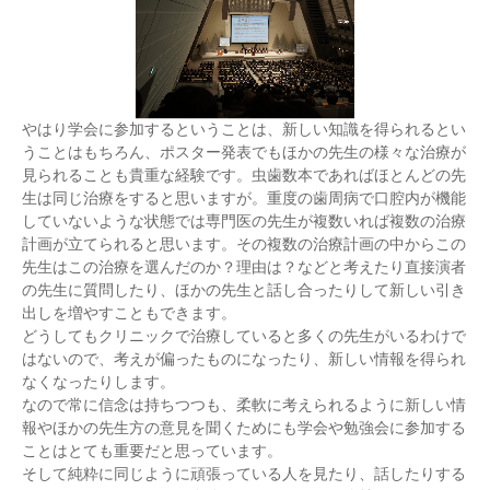
やはり学会に参加するということは、新しい知識を得られるとい
うことはもちろん、ポスター発表でもほかの先生の様々な治療が
見られることも貴重な経験です。虫歯数本であればほとんどの先
生は同じ治療をすると思いますが。重度の歯周病で口腔内が機能
していないような状態では専門医の先生が複数いれば複数の治療
計画が立てられると思います。その複数の治療計画の中からこの
先生はこの治療を選んだのか？理由は？などと考えたり直接演者
の先生に質問したり、ほかの先生と話し合ったりして新しい引き
出しを増やすこともできます。
どうしてもクリニックで治療していると多くの先生がいるわけで
はないので、考えが偏ったものになったり、新しい情報を得られ
なくなったりします。
なので常に信念は持ちつつも、柔軟に考えられるように新しい情
報やほかの先生方の意見を聞くためにも学会や勉強会に参加する
ことはとても重要だと思っています。
そして純粋に同じように頑張っている人を見たり、話したりする