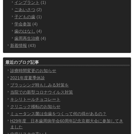
インプラント
(1)
ごあいさつ
(2)
子どもの歯
(1)
学会参加
(4)
歯のはなし
(4)
歯周再生治療
(4)
新着情報
(43)
最近のブログ記事
診療時間変更のお知らせ
2021年度夏季休診
ブラッシング時もしみる対策を
当院での新型コロナウイルス対策
キシリトールチョコレート
クリニック移転のお知らせ
ミュータンス菌は虫歯をつくって何の得があるの？
H29年度 日本歯周病学会60周年記念京都大会に参加してき
ました