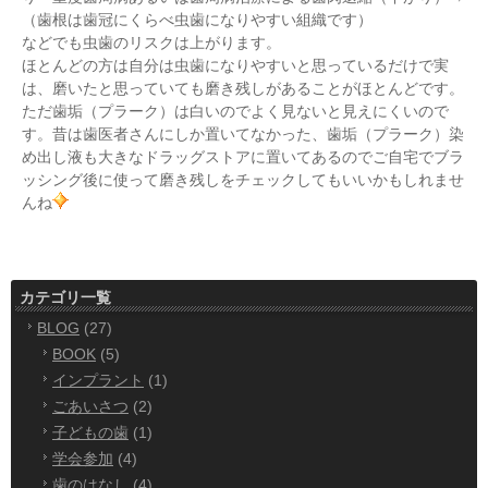
（歯根は歯冠にくらべ虫歯になりやすい組織です）
などでも虫歯のリスクは上がります。
ほとんどの方は自分は虫歯になりやすいと思っているだけで実
は、磨いたと思っていても磨き残しがあることがほとんどです。
ただ歯垢（プラーク）は白いのでよく見ないと見えにくいので
す。昔は歯医者さんにしか置いてなかった、歯垢（プラーク）染
め出し液も大きなドラッグストアに置いてあるのでご自宅でブラ
ッシング後に使って磨き残しをチェックしてもいいかもしれませ
んね
カテゴリ一覧
BLOG
(27)
BOOK
(5)
インプラント
(1)
ごあいさつ
(2)
子どもの歯
(1)
学会参加
(4)
歯のはなし
(4)