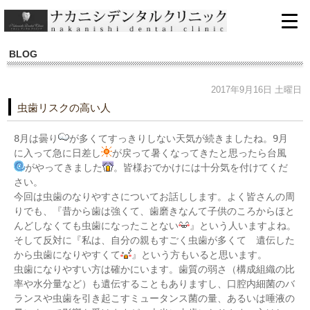
BLOG
2017年9月16日 土曜日
虫歯リスクの高い人
8月は曇り
が多くてすっきりしない天気が続きましたね。9月
に入って急に日差し
が戻って暑くなってきたと思ったら台風
がやってきました
。皆様おでかけには十分気を付けてくだ
さい。
今回は虫歯のなりやすさについてお話しします。よく皆さんの周
りでも、『昔から歯は強くて、歯磨きなんて子供のころからほと
んどしなくても虫歯になったことない
』という人いますよね。
そして反対に『私は、自分の親もすごく虫歯が多くて 遺伝した
から虫歯になりやすくて
』という方もいると思います。
虫歯になりやすい方は確かにいます。歯質の弱さ（構成組織の比
率や水分量など）も遺伝することもありますし、口腔内細菌のバ
ランスや虫歯を引き起こすミュータンス菌の量、あるいは唾液の