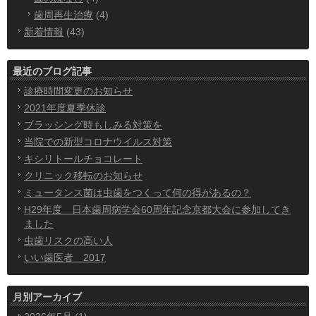
歯周再生治療
(4)
新着情報
(43)
最近のブログ記事
診療時間変更のお知らせ
2021年度夏季休診
ブラッシング時もしみる対策を
当院での新型コロナウイルス対策
キシリトールチョコレート
クリニック移転のお知らせ
ミュータンス菌は虫歯をつくって何の得があるの？
H29年度 日本歯周病学会60周年記念京都大会に参加してき
ました
虫歯リスクの高い人
いい歯医者 2017
月別アーカイブ