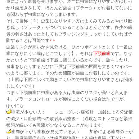
量によって影響を受けますが、本当に虫歯になりやすい方はしっ
かり歯磨きをして、ほとんど歯垢（プラーク）が付着してないに
も関わらず虫歯になってしまいます。
そして自称（？）虫歯になりやすい方はよくみてみるとやはり磨
き残し（プラーク）がついていることがほとんどです。多少の歯
質の弱さはあったとしてもブラッシングをしっかりしていれば予
防することは可能です
虫歯リスクが高いかを見分ける、ひとつポイントとして【一番虫
歯になりにくい歯はどこでしょう】。それは
下顎前歯
です。なぜ
かというと下顎前歯は下唇に接しているからです。話をしたり、
食事をしたりするたびに下唇は下顎前歯の唇面を大きくワイパー
のように擦ります。そのため細菌が歯面に付着しにくいのです。
（上唇は下唇に比べて動きにくいので虫歯になりやすさとは関係
しにくいです）
つまり下顎前歯に虫歯がある人は虫歯のリスクが高いと言えま
す。プラークコントロールが極端によくない場合は別ですが。
ほかにも
唾液が少ない人： シェーグレン症候群・加齢による分泌量
の減少・口腔領域への放射線治療後・（過度なストレスなど緊張
状態が続いても唾液が少なくなることがあります）
歯肉が下がり歯根が見えている人： 加齢による歯肉の下が
り・重度歯周病あるいは歯周病治療による歯肉退縮（下がり）→